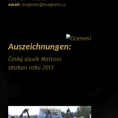
email:
magnetic@magnetic.cz
KONTAKT
Auszeichnungen:
Český slavík Mattoni
skokan roku 2013
Promo video: