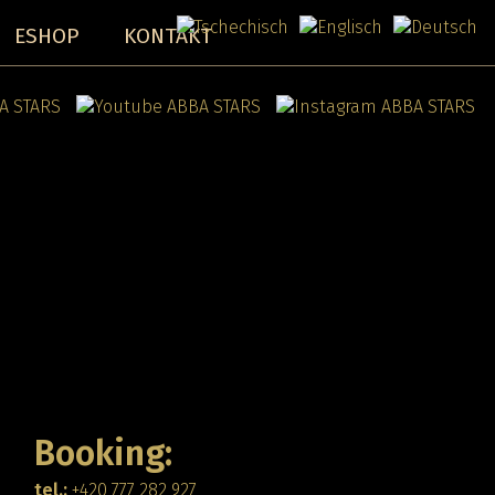
ESHOP
KONTAKT
Booking:
tel.:
+420 777 282 927