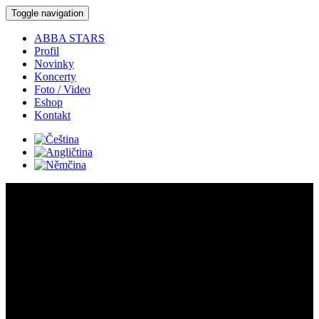
Toggle navigation
ABBA STARS
Profil
Novinky
Koncerty
Foto / Video
Eshop
Kontakt
Koncerty:
Detail koncertu:
Kde:
Město Touškov -
Slavnosti města - koncert s kapelou