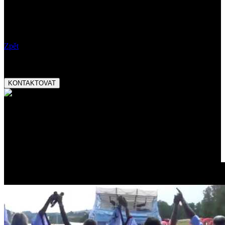
Kdy:
21.06.2025 20:00
Vstupné:
Poznámky:
Zpět
Booking:
tel.:
+420 777 282 927
email:
magnetic@magnetic.cz
KONTAKTOVAT
Ocenění:
Český slavík Mattoni
skokan roku 2013
Promo video: