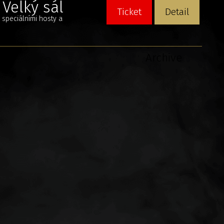
Velký sál
Ticket
Detail
speciálními hosty a
Archive