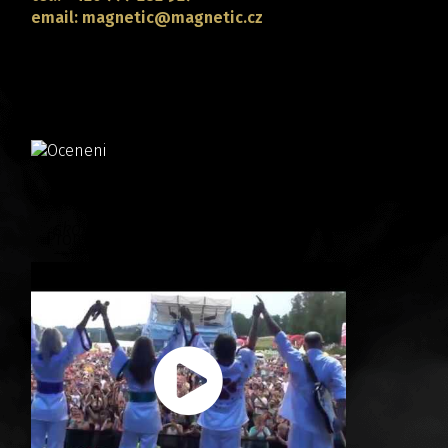
email: magnetic@magnetic.cz
CONTACT
Valuation:
Český slavík Mattoni
skokan roku 2013
Promo video: