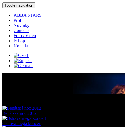
Toggle navigation
ABBA STARS
Profil
Novinky
Concerts
Foto / Video
Eshop
Kontakt
Fotogalerie:
Benátská noc 2012
Ostrava mega koncert