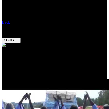
When:
02.11.2017 20:00
Entry:
Message:
Back
Booking:
tel.:
+420 777 282 927
email:
magnetic@magnetic.cz
CONTACT
Valuation:
Český slavík Mattoni
skokan roku 2013
Promo video: