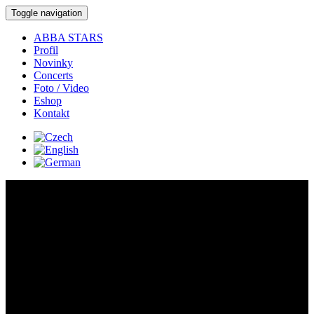
Toggle navigation
ABBA STARS
Profil
Novinky
Concerts
Foto / Video
Eshop
Kontakt
Concerts:
Concert detail:
Where:
Darovanský Dvůr -
Darová