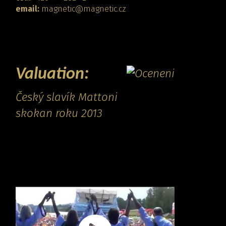
email:
magnetic@magnetic.cz
CONTACT
Valuation:
Český slavík Mattoni
skokan roku 2013
Promo video: