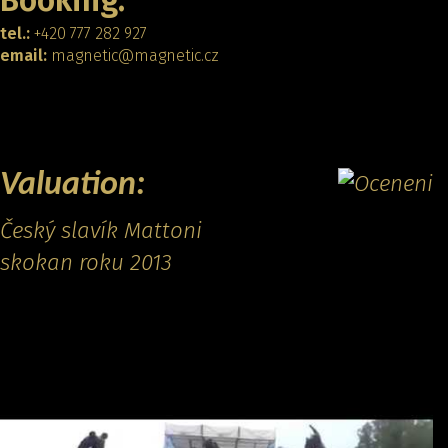
Booking:
tel.:
+420 777 282 927
email:
magnetic@magnetic.cz
CONTACT
Valuation:
Český slavík Mattoni
skokan roku 2013
Promo video: