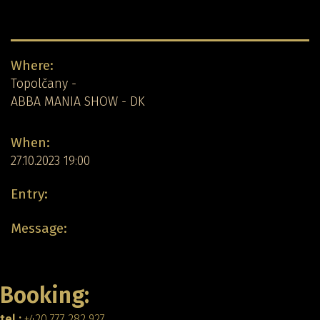
Concert detail:
Where:
Topolčany -
ABBA MANIA SHOW - DK
When:
27.10.2023 19:00
Entry:
Message:
Back
Booking:
tel.:
+420 777 282 927