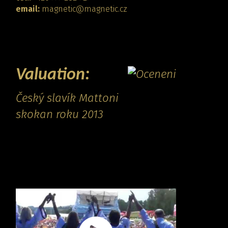
email:
magnetic@magnetic.cz
CONTACT
Valuation:
Český slavík Mattoni
skokan roku 2013
Promo video: