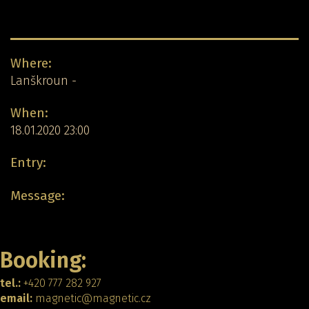
Concert detail:
Where:
Lanškroun -
When:
18.01.2020 23:00
Entry:
Message:
Back
Booking:
tel.:
+420 777 282 927
email:
magnetic@magnetic.cz