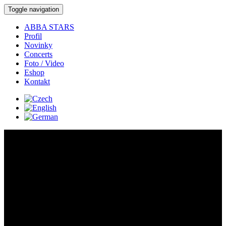
Toggle navigation
ABBA STARS
Profil
Novinky
Concerts
Foto / Video
Eshop
Kontakt
Concerts:
Concert detail:
Where:
Velká Bystřice -
VIP akce