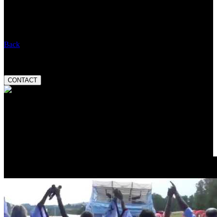
When:
15.03.2018 20:00
Entry:
Message:
Back
Booking:
tel.:
+420 777 282 927
email:
magnetic@magnetic.cz
CONTACT
Valuation:
Český slavík Mattoni
skokan roku 2013
Promo video: