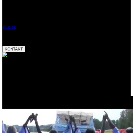
Wann:
04.11.2025 19:00
Eintritt:
Bemerkungen:
Zurück
Booking:
tel.:
+420 777 282 927
email:
magnetic@magnetic.cz
KONTAKT
Auszeichnungen:
Český slavík Mattoni
skokan roku 2013
Promo video: