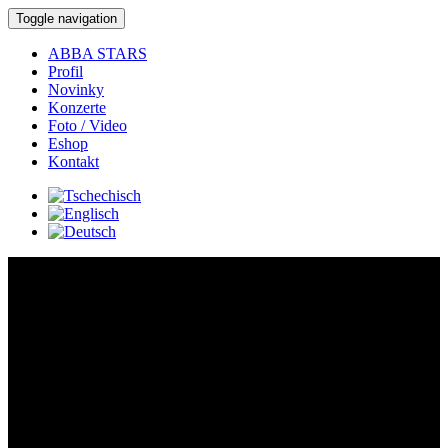
Toggle navigation
ABBA STARS
Profil
Novinky
Konzerte
Foto / Video
Eshop
Kontakt
Konzerte:
Detail-Konzert:
Wo:
Třebíč -
Hotel Atom. Koncert s kapelou v rámci tour 2025.