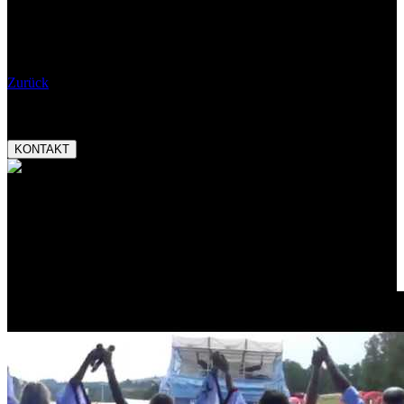
Wann:
02.11.2019 22:00
Eintritt:
Bemerkungen:
Zurück
Booking:
tel.:
+420 777 282 927
email:
magnetic@magnetic.cz
KONTAKT
Auszeichnungen:
Český slavík Mattoni
skokan roku 2013
Promo video: