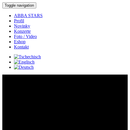
Toggle navigation
ABBA STARS
Profil
Novinky
Konzerte
Foto / Video
Eshop
Kontakt
Konzerte:
Detail-Konzert:
Wo:
Karlovy Vary -
Grandhotel Pupp