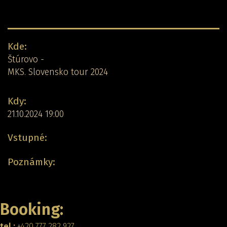
Detail koncertu:
Kde:
Štúrovo -
MKS. Slovensko tour 2024
Kdy:
21.10.2024 19:00
Vstupné:
Poznámky:
Zpět
Booking:
tel.:
+420 777 282 927