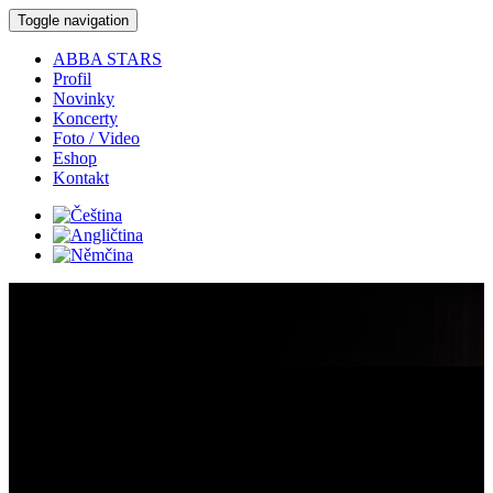
Toggle navigation
ABBA STARS
Profil
Novinky
Koncerty
Foto / Video
Eshop
Kontakt
Koncerty:
Detail koncertu:
Kde:
Olomouc -
vánoční trhy