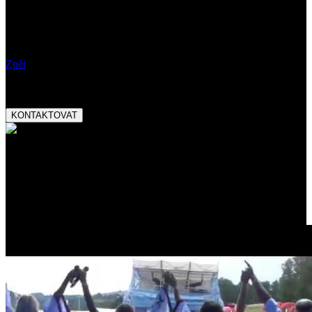
Kdy:
15.12.2019 18:00
Vstupné:
Poznámky:
Zpět
Booking:
tel.:
+420 777 282 927
email:
magnetic@magnetic.cz
KONTAKTOVAT
Ocenění:
Český slavík Mattoni
skokan roku 2013
Promo video: