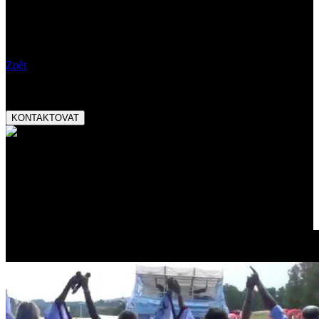
Kdy:
04.10.2019 19:00
Vstupné:
Poznámky:
Zpět
Booking:
tel.:
+420 777 282 927
email:
magnetic@magnetic.cz
KONTAKTOVAT
Ocenění:
Český slavík Mattoni
skokan roku 2013
Promo video: