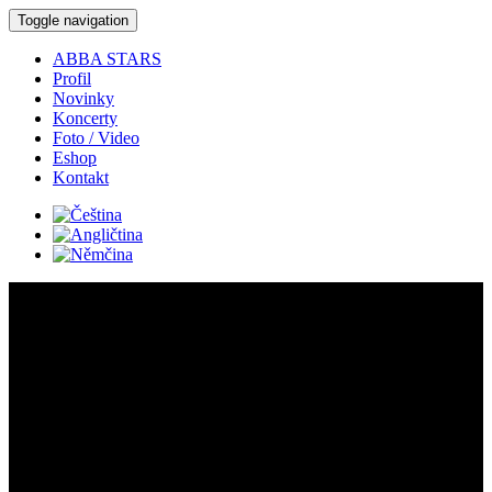
Toggle navigation
ABBA STARS
Profil
Novinky
Koncerty
Foto / Video
Eshop
Kontakt
Koncerty:
Detail koncertu:
Kde:
Trenčín -
Slovensko Tour 2019