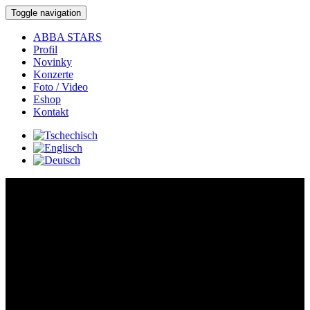
Toggle navigation
ABBA STARS
Profil
Novinky
Konzerte
Foto / Video
Eshop
Kontakt
Konzerte:
Detail-Konzert:
Wo:
Loket nad Ohří -
Ples města