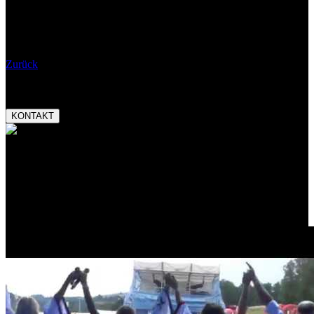
Wann:
18.03.2023 21:00
Eintritt:
Bemerkungen:
Zurück
Booking:
tel.:
+420 777 282 927
email:
magnetic@magnetic.cz
KONTAKT
Auszeichnungen:
Český slavík Mattoni
skokan roku 2013
Promo video: