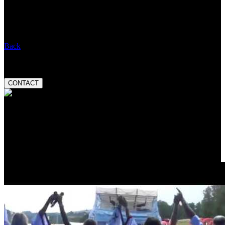
When:
02.02.2026 19:00
Entry:
Message:
Back
Booking:
tel.:
+420 777 282 927
email:
magnetic@magnetic.cz
CONTACT
Valuation:
Český slavík Mattoni
skokan roku 2013
Promo video: