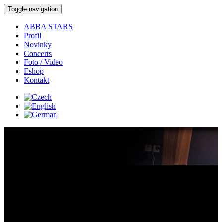
Toggle navigation
ABBA STARS
Profil
Novinky
Concerts
Foto / Video
Eshop
Kontakt
Concerts:
Concert detail:
Where:
Teplice -
DK Teplice. Koncert s kapelou - THEATRE TOUR 2026