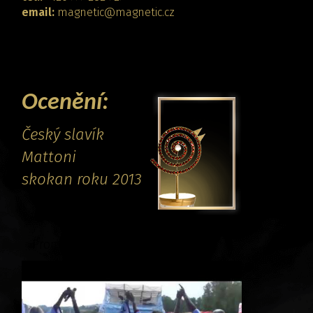
email:
magnetic@magnetic.cz
KONTAKTOVAT
Ocenění:
Český slavík
Mattoni
skokan roku 2013
Promo video: