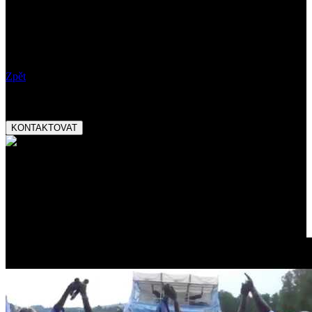
krásném prostředí letních scén! Host Abba Stars
Kdy:
01.07.2022 20:00
Vstupné:
Poznámky:
Zpět
Booking:
tel.:
+420 777 282 927
email:
magnetic@magnetic.cz
KONTAKTOVAT
Ocenění:
Český slavík Mattoni
skokan roku 2013
Promo video: