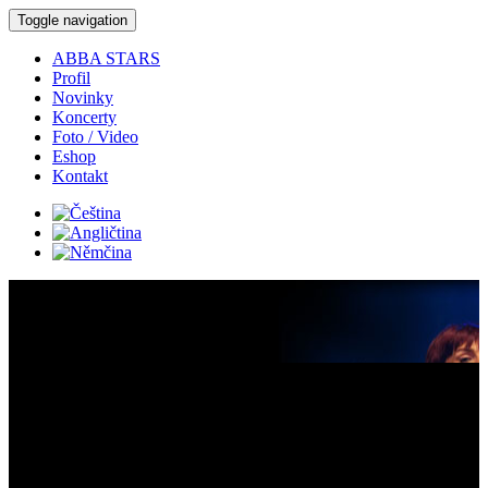
Toggle navigation
ABBA STARS
Profil
Novinky
Koncerty
Foto / Video
Eshop
Kontakt
Koncerty:
Detail koncertu:
Kde:
Mikulov - Leoš Mareš Staré pecky - host ABBA STARS -
Dvouhodinová spektakulární show Leoše Mareše a jeho hostů v